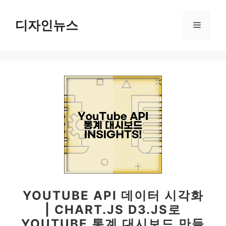
컨
텐
디자인뉴스
메
츠
로
뉴
건
너
뛰
기
YOUTUBE API 데이터 시각화
| CHART.JS D3.JS로
YOUTUBE 통계 대시보드 만들