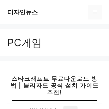
컨
텐
디자인뉴스
메
츠
로
뉴
건
너
PC게임
뛰
기
스타크래프트 무료다운로드 방
법 | 블리자드 공식 설치 가이드
추천!