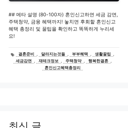
## 메타 설명 (80-100자) 혼인신고하면 세금 감면,
주택청약, 금융 혜택까지! 놓치면 후회할 혼인신고
혜택 총정리 및 꿀팁을 확인하고 똑똑하게 누리세
요!
태
결혼준비
,
달라지는것들
,
부부혜택
,
생활꿀팁
,
그
세금감면
,
재테크정보
,
주택청약
,
행복한결혼
,
혼인신고혜택총정리
최신 글