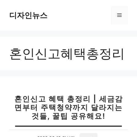
컨
텐
디자인뉴스
메
츠
로
뉴
건
너
혼인신고혜택총정리
뛰
기
혼인신고 혜택 총정리 | 세금감
면부터 주택청약까지 달라지는
것들, 꿀팁 공유해요!