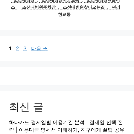
스
,
조선대병원주차장
,
조선대병원찾아오는길
,
편리
한교통
페
페
페
1
2
3
다음
→
이
이
이
지
지
지
최신 글
하나카드 결제일별 이용기간 분석 | 결제일 선택 전
략 | 이용대금 명세서 이해하기, 친구에게 꿀팁 공유