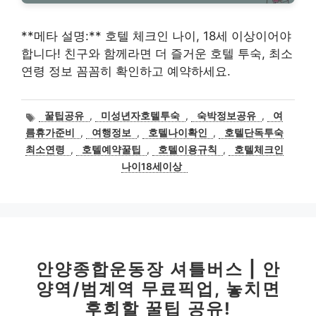
**메타 설명:** 호텔 체크인 나이, 18세 이상이어야
합니다! 친구와 함께라면 더 즐거운 호텔 투숙, 최소
연령 정보 꼼꼼히 확인하고 예약하세요.
태
꿀팁공유
,
미성년자호텔투숙
,
숙박정보공유
,
여
그
름휴가준비
,
여행정보
,
호텔나이확인
,
호텔단독투숙
최소연령
,
호텔예약꿀팁
,
호텔이용규칙
,
호텔체크인
나이18세이상
안양종합운동장 셔틀버스 | 안
양역/범계역 무료픽업, 놓치면
후회할 꿀팁 공유!