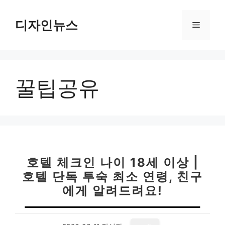
컨
텐
디자인뉴스
메
츠
로
뉴
건
너
꿀팁공유
뛰
기
호텔 체크인 나이 18세 이상 |
호텔 단독 투숙 최소 연령, 친구
에게 알려드려요!