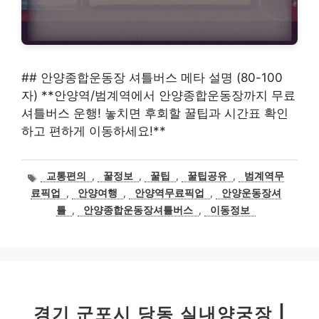
## 안양종합운동장 셔틀버스 메타 설명 (80-100
자) **안양역/범계역에서 안양종합운동장까지 무료
셔틀버스 운행! 놓치면 후회할 꿀팁과 시간표 확인
하고 편하게 이동하세요!**
태
교통편의
,
꿀정보
,
꿀팁
,
꿀팁공유
,
범계역무
그
료픽업
,
안양여행
,
안양역무료픽업
,
안양운동장셔
틀
,
안양종합운동장셔틀버스
,
이동정보
경기 군포시 당동 실내양궁장 |