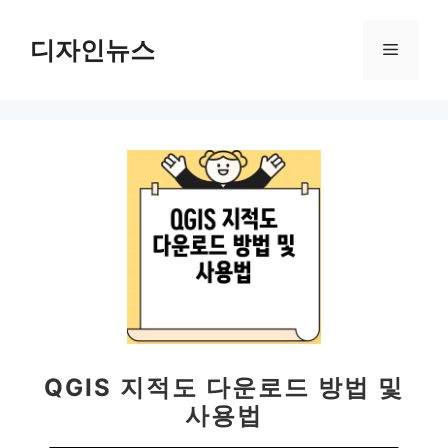
컨
텐
디자인뉴스
메
츠
로
뉴
건
너
뛰
기
QGIS 지적도 다운로드 방법 및
사용법