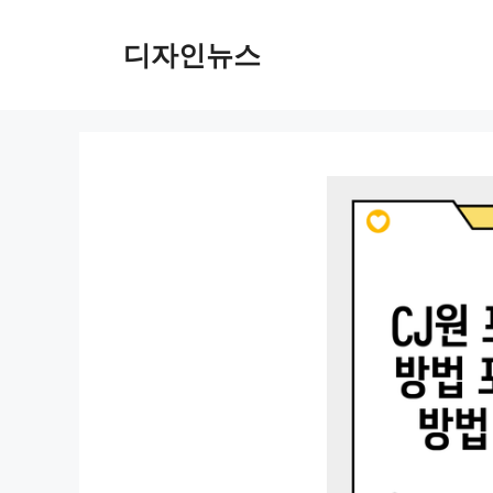
컨
텐
디자인뉴스
츠
로
건
너
뛰
기