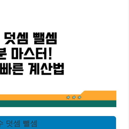
수 덧셈 뺄셈