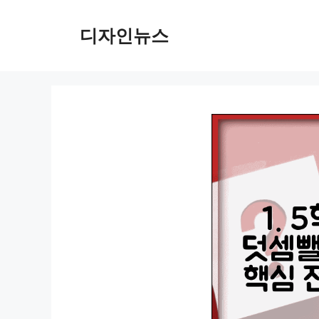
컨
텐
디자인뉴스
츠
로
건
너
뛰
기