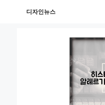
컨
텐
디자인뉴스
츠
로
건
너
뛰
기