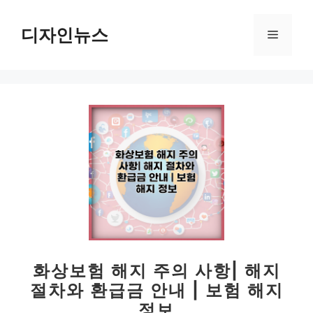
컨
텐
디자인뉴스
메
츠
로
뉴
건
너
뛰
기
화상보험 해지 주의 사항| 해지
절차와 환급금 안내 | 보험 해지
정보