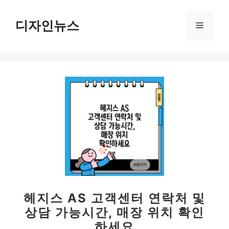
컨
텐
디자인뉴스
메
츠
로
뉴
건
너
뛰
기
헤지스 AS 고객센터 연락처 및
상담 가능시간, 매장 위치 확인
하세요