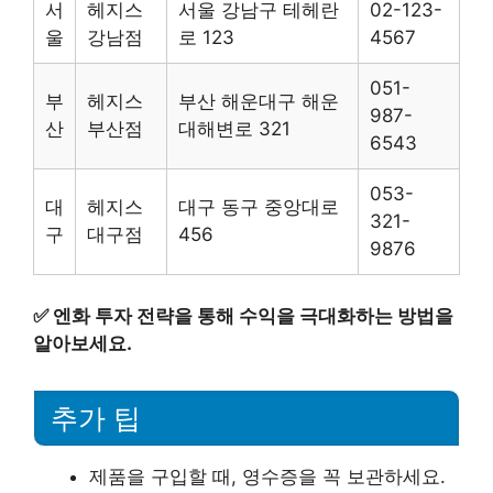
서
헤지스
서울 강남구 테헤란
02-123-
울
강남점
로 123
4567
051-
부
헤지스
부산 해운대구 해운
987-
산
부산점
대해변로 321
6543
053-
대
헤지스
대구 동구 중앙대로
321-
구
대구점
456
9876
✅
엔화 투자 전략을 통해 수익을 극대화하는 방법을
알아보세요.
추가 팁
제품을 구입할 때, 영수증을 꼭 보관하세요.