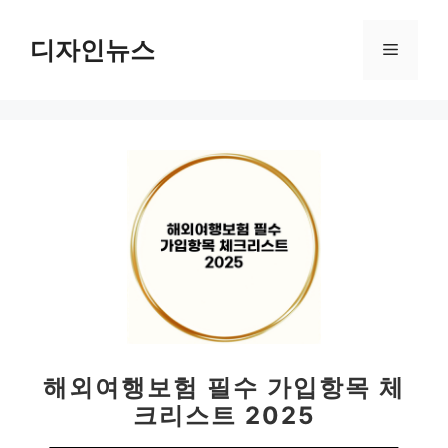
컨
텐
디자인뉴스
메
츠
로
뉴
건
너
뛰
기
해외여행보험 필수 가입항목 체
크리스트 2025