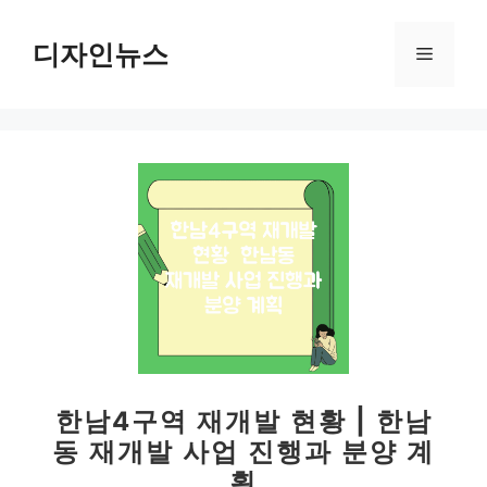
컨
텐
디자인뉴스
메
츠
로
뉴
건
너
뛰
기
한남4구역 재개발 현황 | 한남
동 재개발 사업 진행과 분양 계
획