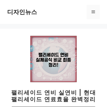
컨
텐
디자인뉴스
메
츠
로
뉴
건
너
뛰
기
팰리세이드 연비 실연비 | 현대
팰리세이드 연료효율 완벽정리