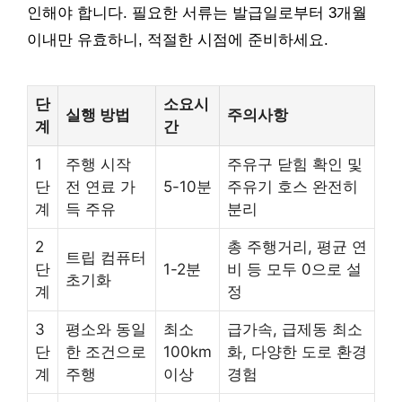
인해야 합니다. 필요한 서류는 발급일로부터 3개월
이내만 유효하니, 적절한 시점에 준비하세요.
단
소요시
실행 방법
주의사항
계
간
1
주행 시작
주유구 닫힘 확인 및
단
전 연료 가
5-10분
주유기 호스 완전히
계
득 주유
분리
2
총 주행거리, 평균 연
트립 컴퓨터
단
1-2분
비 등 모두 0으로 설
초기화
계
정
3
평소와 동일
최소
급가속, 급제동 최소
단
한 조건으로
100km
화, 다양한 도로 환경
계
주행
이상
경험