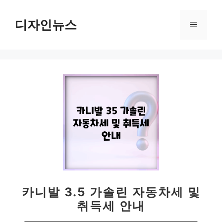
컨
텐
디자인뉴스
메
츠
로
뉴
건
너
뛰
기
카니발 3.5 가솔린 자동차세 및
취득세 안내