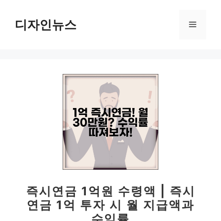
컨
텐
디자인뉴스
메
츠
로
뉴
건
너
뛰
기
즉시연금 1억원 수령액 | 즉시
연금 1억 투자 시 월 지급액과
수익률