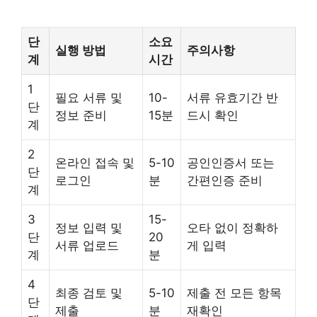
단
소요
실행 방법
주의사항
계
시간
1
필요 서류 및
10-
서류 유효기간 반
단
정보 준비
15분
드시 확인
계
2
온라인 접속 및
5-10
공인인증서 또는
단
로그인
분
간편인증 준비
계
3
15-
정보 입력 및
오타 없이 정확하
단
20
서류 업로드
게 입력
계
분
4
최종 검토 및
5-10
제출 전 모든 항목
단
제출
분
재확인