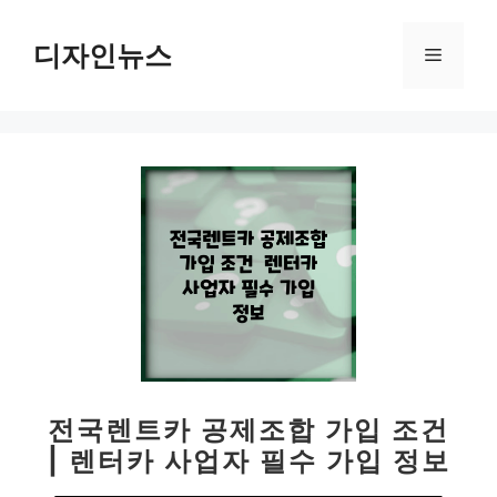
컨
텐
디자인뉴스
메
츠
로
뉴
건
너
뛰
기
전국렌트카 공제조합 가입 조건
| 렌터카 사업자 필수 가입 정보