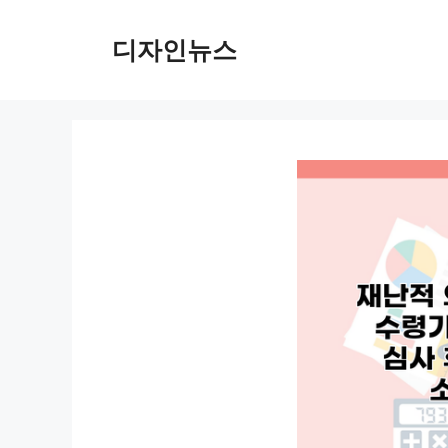
컨
텐
디자인뉴스
츠
로
건
너
뛰
기