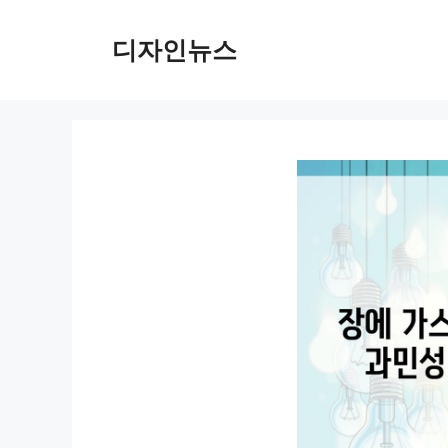
컨
텐
디자인뉴스
츠
로
건
너
뛰
기