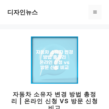
컨
텐
디자인뉴스
메
츠
로
뉴
건
너
뛰
기
자동차 소유자 변경 방법 총정
리 | 온라인 신청 VS 방문 신청
비교