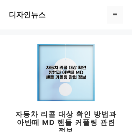
컨
텐
디자인뉴스
메
츠
로
뉴
건
너
뛰
기
자동차 리콜 대상 확인 방법과
아반떼 MD 핸들 커폴링 관련
정보