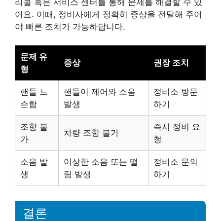
리콜 혹은 서비스 센터를 통해 문제를 해결할 수 있
어요. 이때, 정비사에게 정확히 증상을 전달해 주어
야 빠른 조치가 가능하답니다.
문제 유
증상
권장 조치
형
핸들 느
핸들이 제어와 소음
정비소 방문
슨함
발생
하기
조향 불
즉시 정비 요
차량 조향 불가
가
청
소음 발
이상한 소음 또는 떨
정비소 문의
생
림 발생
하기
결론