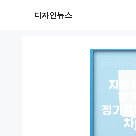
컨
텐
디자인뉴스
츠
로
건
너
뛰
기