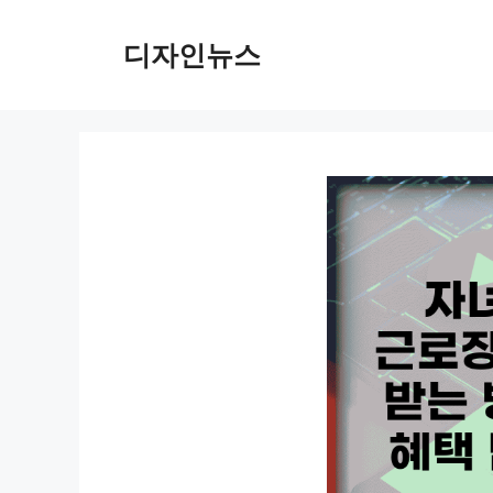
컨
텐
디자인뉴스
츠
로
건
너
뛰
기