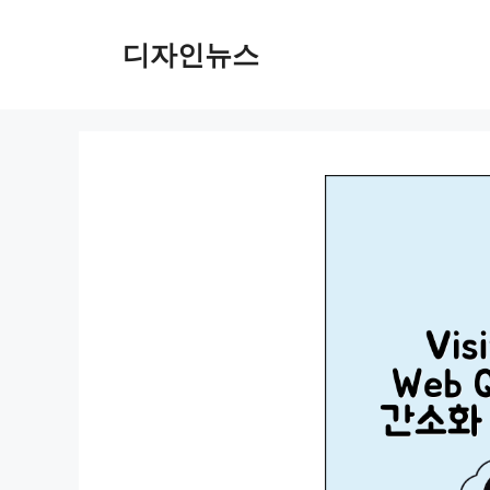
컨
텐
디자인뉴스
츠
로
건
너
뛰
기