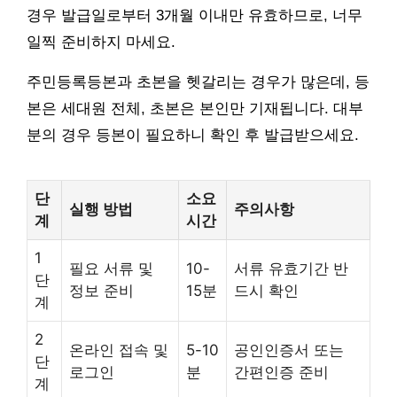
경우 발급일로부터 3개월 이내만 유효하므로, 너무
일찍 준비하지 마세요.
주민등록등본과 초본을 헷갈리는 경우가 많은데, 등
본은 세대원 전체, 초본은 본인만 기재됩니다. 대부
분의 경우 등본이 필요하니 확인 후 발급받으세요.
단
소요
실행 방법
주의사항
계
시간
1
필요 서류 및
10-
서류 유효기간 반
단
정보 준비
15분
드시 확인
계
2
온라인 접속 및
5-10
공인인증서 또는
단
로그인
분
간편인증 준비
계