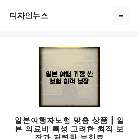
컨
텐
디자인뉴스
메
츠
로
뉴
건
너
뛰
기
일본여행자보험 맞춤 상품 | 일
본 의료비 특성 고려한 최적 보
장과 저렴한 보험료