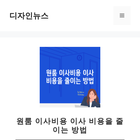
컨
텐
디자인뉴스
메
츠
로
뉴
건
너
뛰
기
원룸 이사비용 이사 비용을 줄
이는 방법