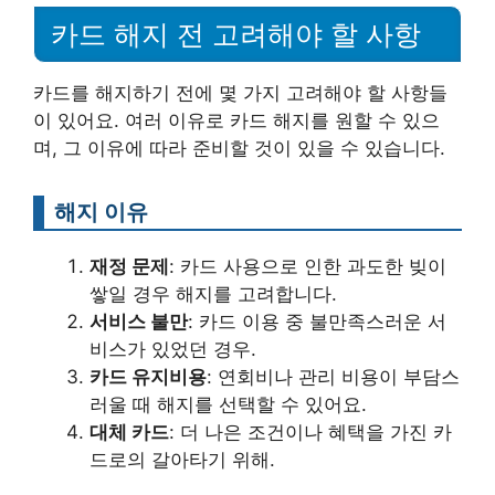
카드 해지 전 고려해야 할 사항
카드를 해지하기 전에 몇 가지 고려해야 할 사항들
이 있어요. 여러 이유로 카드 해지를 원할 수 있으
며, 그 이유에 따라 준비할 것이 있을 수 있습니다.
해지 이유
재정 문제
: 카드 사용으로 인한 과도한 빚이
쌓일 경우 해지를 고려합니다.
서비스 불만
: 카드 이용 중 불만족스러운 서
비스가 있었던 경우.
카드 유지비용
: 연회비나 관리 비용이 부담스
러울 때 해지를 선택할 수 있어요.
대체 카드
: 더 나은 조건이나 혜택을 가진 카
드로의 갈아타기 위해.