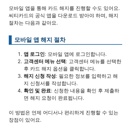
모바일 앱을 통해 카드 해지를 진행할 수도 있어요.
씨티카드의 공식 앱을 다운로드 받아야 하며, 해지
절차는 다음과 같아요.
모바일 앱 해지 절차
앱 로그인
: 모바일 앱에 로그인합니다.
고객센터 메뉴 선택
: 고객센터 메뉴를 선택한
후 카드 해지 옵션을 클릭합니다.
해지 신청 작성
: 필요한 정보를 입력하고 해
지 신청서를 작성합니다.
확인 및 완료
: 신청한 내용을 확인 후 제출하
면 해지 요청이 완료됩니다.
이 방법은 언제 어디서나 편리하게 진행할 수 있는
장점이 있어요.