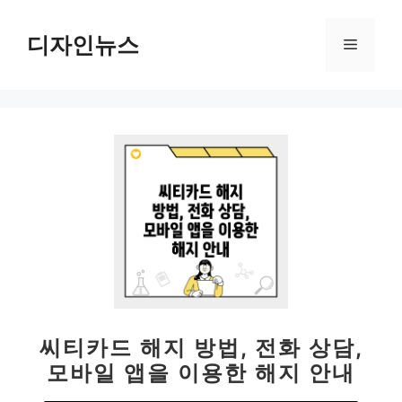
컨
텐
디자인뉴스
메
츠
로
뉴
건
너
뛰
기
씨티카드 해지 방법, 전화 상담,
모바일 앱을 이용한 해지 안내