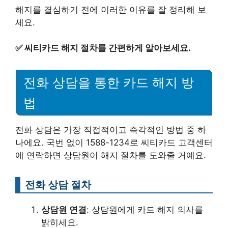
해지를 결심하기 전에 이러한 이유를 잘 정리해 보
세요.
✅
씨티카드 해지 절차를 간편하게 알아보세요.
전화 상담을 통한 카드 해지 방
법
전화 상담은 가장 직접적이고 즉각적인 방법 중 하
나에요. 국번 없이 1588-1234로 씨티카드 고객센터
에 연락하면 상담원이 해지 절차를 도와줄 거예요.
전화 상담 절차
상담원 연결
: 상담원에게 카드 해지 의사를
밝히세요.