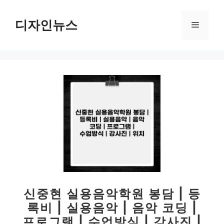
컨
텐
디자인뉴스
메
츠
로
뉴
건
너
뛰
기
신중현 실용음악학원 봉담 | 등
록비 | 실용음악 | 음악 코딩 |
프로그램 | 수업방식 | 강사진 |