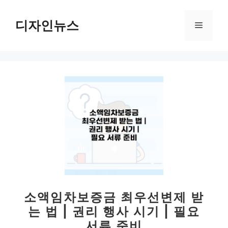
컨
텐
디자인뉴스
메
츠
로
뉴
건
너
뛰
기
소액임차보증금 최우선변제 받
는 법 | 권리 행사 시기 | 필요
서류 준비