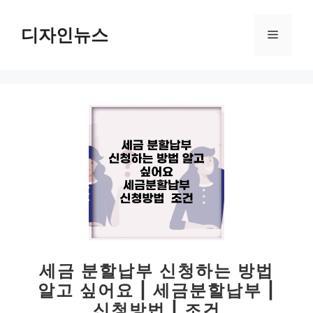
컨
텐
디자인뉴스
메
츠
로
뉴
건
너
뛰
기
세금 분할납부 신청하는 방법
알고 싶어요 | 세금분할납부 |
신청방법 | 조건