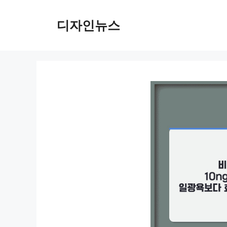
컨
텐
디자인뉴스
츠
로
건
너
뛰
기