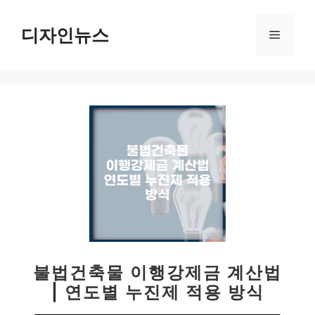
컨
텐
디자인뉴스
메
츠
로
뉴
건
너
뛰
기
불법건축물 이행강제금 계산법
| 연도별 누진제 적용 방식