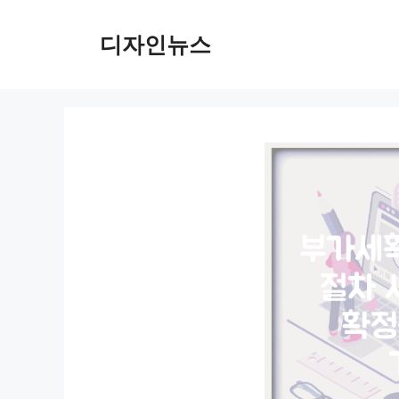
컨
텐
디자인뉴스
츠
로
건
너
뛰
기