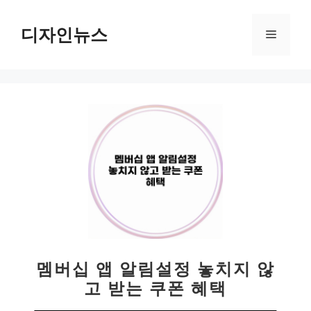
컨
텐
디자인뉴스
메
츠
로
뉴
건
너
뛰
기
멤버십 앱 알림설정 놓치지 않
고 받는 쿠폰 혜택