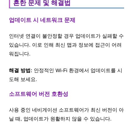
흔한 문제 및 해결법
업데이트 시 네트워크 문제
인터넷 연결이 불안정할 경우 업데이트가 실패할 수
있습니다. 이로 인해 최신 맵과 정보에 접근이 어려
워집니다.
해결 방법:
안정적인 Wi-Fi 환경에서 업데이트를 시
도해 보세요.
소프트웨어 버전 호환성
사용 중인 네비게이션 소프트웨어가 최신 버전이 아
닐 때, 업데이트가 원활하지 않을 수 있습니다.