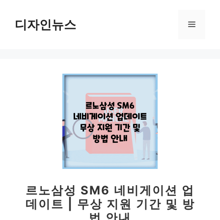
컨
텐
디자인뉴스
메
츠
로
뉴
건
너
뛰
기
르노삼성 SM6 네비게이션 업
데이트 | 무상 지원 기간 및 방
법 안내