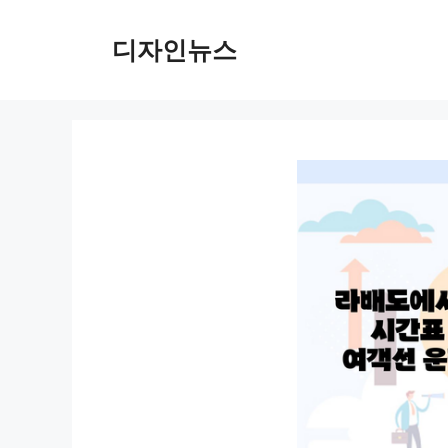
컨
텐
디자인뉴스
츠
로
건
너
뛰
기