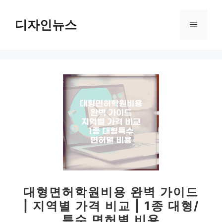
컨
텐
디자인뉴스
메
츠
로
뉴
건
너
뛰
기
대형면허학원비용 완벽 가이드
| 지역별 가격 비교 | 1종 대형/
특수 면허별 비용