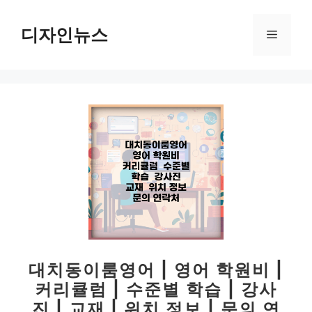
컨
텐
디자인뉴스
메
츠
로
뉴
건
너
뛰
기
대치동이룸영어 | 영어 학원비 |
커리큘럼 | 수준별 학습 | 강사
진 | 교재 | 위치 정보 | 문의 연