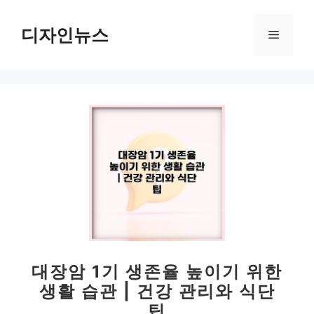
컨
텐
디자인뉴스
메
츠
로
뉴
건
너
뛰
기
대장암 1기 생존율 높이기 위한
생활 습관 | 건강 관리와 식단
팁