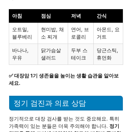
아침
점심
저녁
간식
오트밀,
현미밥, 채
연어, 브
아몬드, 요
블루베리
소 찌개
로콜리
거트
바나나,
닭가슴살
두부 스
당근스틱,
우유
샐러드
테이크
휴먼화
✅
대장암 1기 생존율을 높이는 생활 습관을 알아보
세요.
정기 검진과 의료 상담
정기적으로 대장 검사를 받는 것도 중요해요. 특히
가족력이 있는 분들은 더욱 주의해야 합니다.
정기