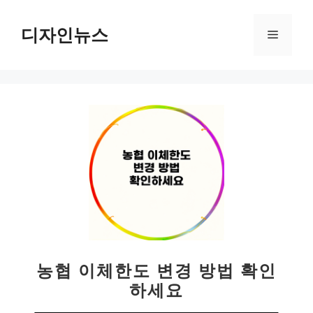
컨
텐
디자인뉴스
메
츠
로
뉴
건
너
뛰
기
농협 이체한도 변경 방법 확인
하세요