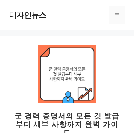
컨
텐
디자인뉴스
메
츠
로
뉴
건
너
뛰
기
군 경력 증명서의 모든 것 발급
부터 세부 사항까지 완벽 가이
드