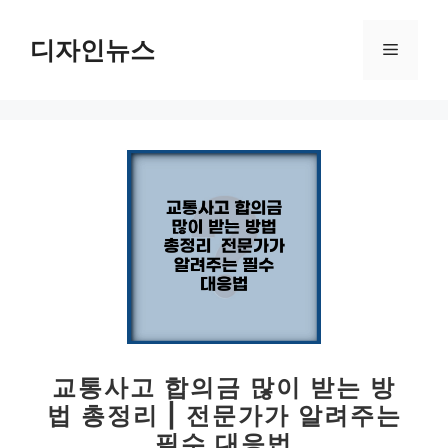
컨
텐
디자인뉴스
메
츠
로
뉴
건
너
뛰
기
교통사고 합의금 많이 받는 방
법 총정리 | 전문가가 알려주는
필수 대응법