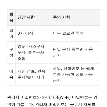
항
권장 사항
주의 사항
목
길
8자 이상
너무 짧으면 취약
이
영문 대/소문자,
구
단일 문자 종류만 사용
숫자, 특수문자
성
금지
조합
생일, 전화번호 등 쉽게
내
개인 정보, 연속
추측 가능한 정보 사용
용
문자/숫자 제외
금지
관리자 비밀번호와 와이파이(Wi-Fi) 비밀번호는 엄
연히 다릅니다. 관리자 비밀번호는 공유기 자체를