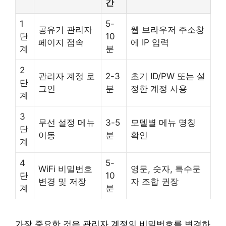
간
1
5-
공유기 관리자
웹 브라우저 주소창
단
10
페이지 접속
에 IP 입력
계
분
2
관리자 계정 로
2-3
초기 ID/PW 또는 설
단
그인
분
정한 계정 사용
계
3
무선 설정 메뉴
3-5
모델별 메뉴 명칭
단
이동
분
확인
계
4
5-
WiFi 비밀번호
영문, 숫자, 특수문
단
10
변경 및 저장
자 조합 권장
계
분
가장 중요한 것은 관리자 계정의 비밀번호를 변경하