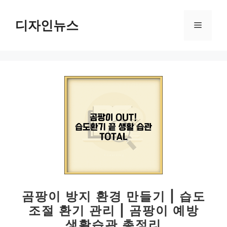
컨
텐
디자인뉴스
메
츠
로
뉴
건
너
뛰
기
곰팡이 방지 환경 만들기 | 습도
조절 환기 관리 | 곰팡이 예방
생활습관 총정리