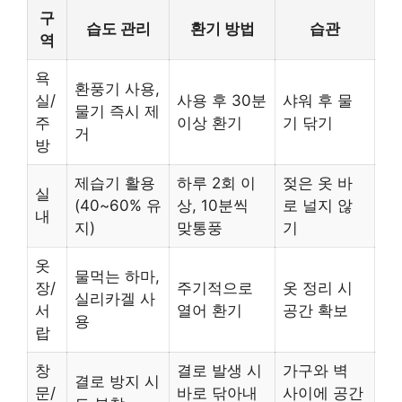
구
습도 관리
환기 방법
습관
역
욕
환풍기 사용,
실/
사용 후 30분
샤워 후 물
물기 즉시 제
주
이상 환기
기 닦기
거
방
제습기 활용
하루 2회 이
젖은 옷 바
실
(40~60% 유
상, 10분씩
로 널지 않
내
지)
맞통풍
기
옷
물먹는 하마,
장/
주기적으로
옷 정리 시
실리카겔 사
서
열어 환기
공간 확보
용
랍
창
결로 발생 시
가구와 벽
결로 방지 시
문/
바로 닦아내
사이에 공간