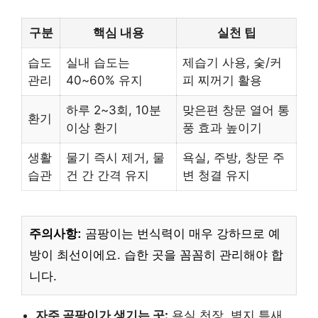
구분
핵심 내용
실천 팁
습도
실내 습도는
제습기 사용, 숯/커
관리
40~60% 유지
피 찌꺼기 활용
하루 2~3회, 10분
맞은편 창문 열어 통
환기
이상 환기
풍 효과 높이기
생활
물기 즉시 제거, 물
욕실, 주방, 창문 주
습관
건 간 간격 유지
변 청결 유지
주의사항:
곰팡이는 번식력이 매우 강하므로 예
방이 최선이에요. 습한 곳을 꼼꼼히 관리해야 합
니다.
자주 곰팡이가 생기는 곳:
욕실 천장, 벽지 틈새,