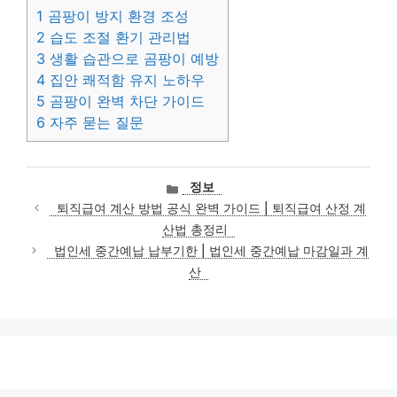
1
곰팡이 방지 환경 조성
2
습도 조절 환기 관리법
3
생활 습관으로 곰팡이 예방
4
집안 쾌적함 유지 노하우
5
곰팡이 완벽 차단 가이드
6
자주 묻는 질문
카
정보
테
퇴직급여 계산 방법 공식 완벽 가이드 | 퇴직급여 산정 계
고
산법 총정리
리
법인세 중간예납 납부기한 | 법인세 중간예납 마감일과 계
산