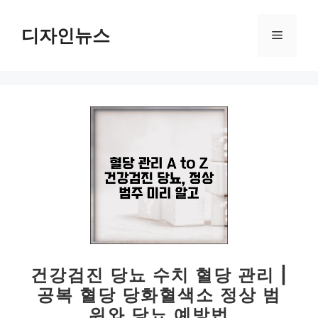
컨
텐
디자인뉴스
메
츠
로
뉴
건
너
뛰
기
건강검진 당뇨 수치 혈당 관리 |
공복 혈당 당화혈색소 정상 범
위와 당뇨 예방법