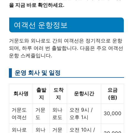
을 지금 바로 확인하세요.
여객선 운항정보
거문도와 외나로도 간의 여객선은 정기적으로 운항
되며, 하루 여러 번 출발합니다. 다음은 주요 여객선
운항 스케줄입니다.
운영 회사 및 일정
출발
도착
요금
회사명
운항시간
지
지
(원)
거문도
거문
외나
오전 9시 /
30,000
여객선
도
로도
오후 1시
외나로
외나
거문
오전 10시 /