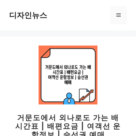
컨
텐
디자인뉴스
메
츠
로
뉴
건
너
뛰
기
거문도에서 외나로도 가는 배
시간표 | 배편요금 | 여객선 운
항정보 | 승선권 예매