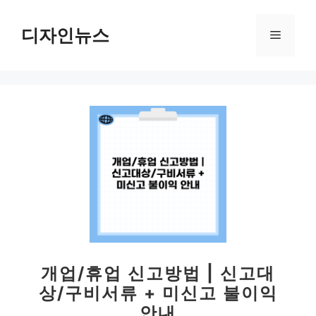
컨
텐
디자인뉴스
메
츠
로
뉴
건
너
뛰
기
개업/휴업 신고방법 | 신고대
상/구비서류 + 미신고 불이익
안내