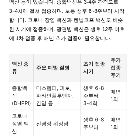
백신 등이 있습니다. 종합백신은 3-4주 간격으로
3~4차에 걸쳐 접종하며, 보통 생후 6~8주부터 시작
합니다. 코로나 장염 백신과 켄넬코프 백신도 비슷
한 시기에 접종하며, 광견병 백신은 생후 12주 이후
에 1차 접종 후 매년 추가 접종이 필요합니다.
추가
백신 종
초기 접종
주요 예방 질병
접종
류
시기
주기
종합백
디스템퍼, 파보,
생후 6-8
매년
신
파라인플루엔자,
주부터
1회
(DHPPI)
간염 등
3-4회
코로나
생후 6-8
매년
장염 백
전염성 위장염
주부터
1회
신